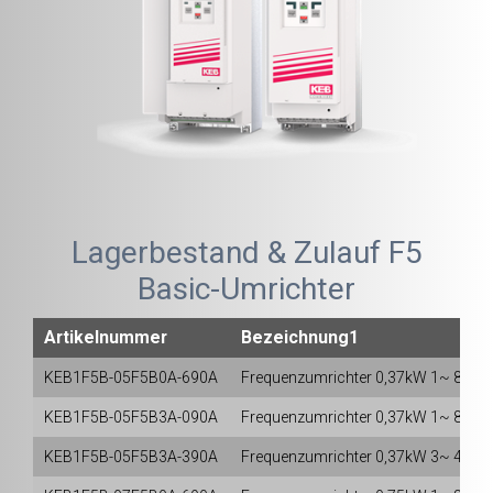
Lagerbestand & Zulauf F5
Basic-Umrichter
Artikelnummer
Bezeichnung1
KEB1F5B-05F5B0A-690A
Frequenzumrichter
0,37kW 1~
8kHz
KEB1F5B-05F5B3A-090A
Frequenzumrichter
0,37kW 1~
8kHz
KEB1F5B-05F5B3A-390A
Frequenzumrichter
0,37kW 3~
4kHz