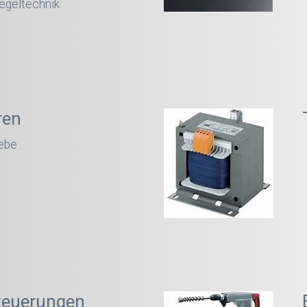
egeltechnik
ren
ebe
teuerungen