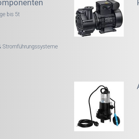
omponenten
ge bis 5t
 & Stromführungssysteme