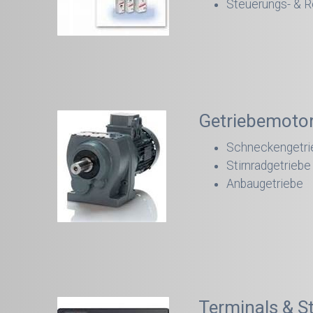
Steuerungs- & R
Getriebemoto
Schneckengetri
Stirnradgetriebe
Anbaugetriebe
Terminals & S