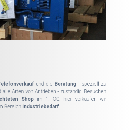
Telefonverkauf
und die
Beratung
- speziell zu
alle Arten von Antrieben - zuständig. Besuchen
ichteten Shop
im 1. OG, hier verkaufen wir
im Bereich
Industriebedarf
.