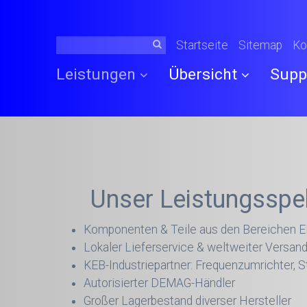
Startseite
Sitemap
Ko
Leistungen
Übersicht
Supp
Unser Leistungsspe
Komponenten & Teile aus den Bereichen El
Lokaler Lieferservice & weltweiter Versan
KEB-Industriepartner: Frequenzumrichter, 
Autorisierter DEMAG-Händler
Großer Lagerbestand diverser Hersteller