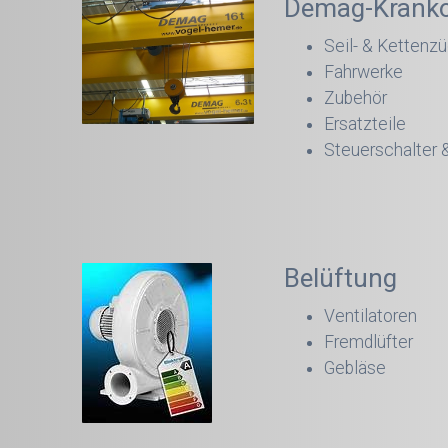
Demag-Krank
Seil- & Kettenzü
Fahrwerke
Zubehör
Ersatzteile
Steuerschalter
Belüftung
Ventilatoren
Fremdlüfter
Gebläse