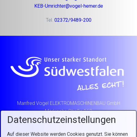
KEB-Umrichter@vogel-hemer.de
Tel.
02372/9489-200
Manfred Vogel ELEKTROMASCHINENBAU GmbH
Märkische Straße 163
Datenschutzeinstellungen
58675 Hemer
Germany
Auf dieser Website werden Cookies genutzt. Sie können
Telefon: +49 2372 9489 0