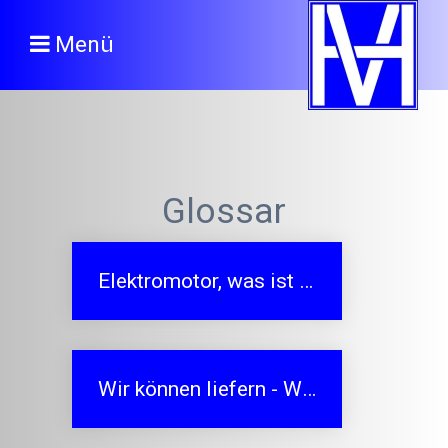
Menü
Glossar
Elektromotor, was ist das?
Wir können liefern - Weiterleitung