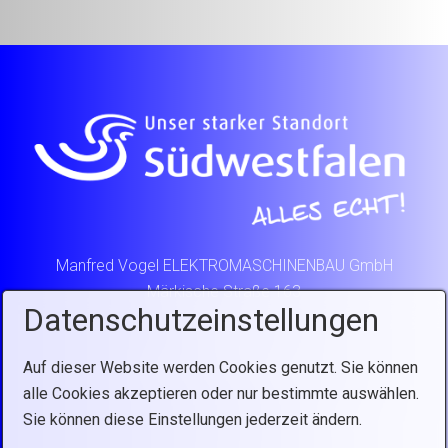
Manfred Vogel ELEKTROMASCHINENBAU GmbH
Märkische Straße 163
Datenschutzeinstellungen
58675 Hemer
Germany
Auf dieser Website werden Cookies genutzt. Sie können
Telefon: +49 2372 9489 0
alle Cookies akzeptieren oder nur bestimmte auswählen.
Öffnung​​​​szeiten
Sie können diese Einstellungen jederzeit ändern.
Montag-Freitag